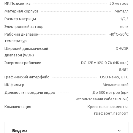
ИК Подсветка
30 метров
Материал корпуса
Металл
Размер матрицы
1/2,5
Электронный затвор
есть
Рабочий диапазон
-40°С~50°С
температур
Широкий динамический
D-WDR
диапазон (WDR)
Энергопотребление
DC 12В±10% 0.7А (ИК вкл.)
8.4Вт
Графический интерфейс
OSD меню, UTC
ИК фильтр
Механический
Дальность передачи видео
До 500 метров (при
использовании кабеля RG6U)
Комплектация
Крепежные элементы,
трафарет,паспорт
Видео