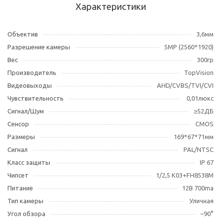
Характеристики
Объектив
3,6мм
Разрешение камеры
5MР (2560*1920)
Вес
300гр
Производитель
TopVision
Видеовыходы
AHD/CVBS/TVI/CVI
Чувствительность
0,01люкс
Сигнал/Шум
≥52ДБ
Сенсор
CMOS
Размеры
169*67*71мм
Сигнал
PAL/NTSC
Класс защиты
IP 67
Чипсет
1/2,5 K03+FH8538M
Питание
12В 700ma
Тип камеры
Уличная
Угол обзора
~90°