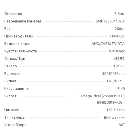
Объектив
3,6мм
Разрешение камеры
5MР (2560*1920)
Вес
200гр
Производитель
HIVIDEO
Видеовыходы
AHD/CVBS/TVI/CVI
Чувствительность
0,01люкс
Сигнал/Шум
≥52ДБ
Сенсор
CMOS
Размеры
90*90*80mm
Сигнал
PAL/NTSC
Класс защиты
IP 40
Чипсет
5.0 Mega Pixel (2560X1920P)
(FH8538M+K05 )
Питание
12В 300ma
Тип камеры
Внутренняя
Угол обзора
~90°