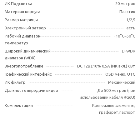
ИК Подсветка
20 метров
Материал корпуса
Пластик
Размер матрицы
1/2,5
Электронный затвор
есть
Рабочий диапазон
-10°С~50°С
температур
Широкий динамический
D-WDR
диапазон (WDR)
Энергопотребление
DC 12В±10% 0.5А (ИК вкл.) 6Вт
Графический интерфейс
OSD меню, UTC
ИК фильтр
Механический
Дальность передачи видео
До 500 метров (при
использовании кабеля RG6U)
Комплектация
Крепежные элементы,
трафарет,паспорт