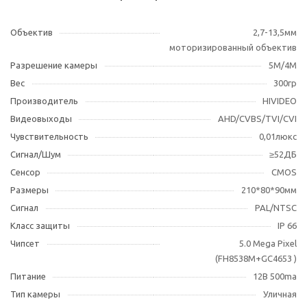
Объектив
2,7-13,5мм
моторизированный объектив
Разрешение камеры
5M/4M
Вес
300гр
Производитель
HIVIDEO
Видеовыходы
AHD/CVBS/TVI/CVI
Чувствительность
0,01люкс
Сигнал/Шум
≥52ДБ
Сенсор
CMOS
Размеры
210*80*90мм
Сигнал
PAL/NTSC
Класс защиты
IP 66
Чипсет
5.0 Mega Pixel
(FH8538M+GC4653 )
Питание
12В 500ma
Тип камеры
Уличная