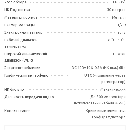
Угол обзора
110-35°
ИК Подсветка
30 метров
Материал корпуса
Металл
Размер матрицы
1/2.9
Электронный затвор
есть
Рабочий диапазон
-40°С~50°С
температур
Широкий динамический
D-WDR
диапазон (WDR)
Энергопотребление
DC 12В±10% 0.5А (ИК вкл.) 6Вт
Графический интерфейс
UTC (управление через
регистратор)
ИК фильтр
Механический
Дальность передачи видео
До 500 метров (при
использовании кабеля RG6U)
Комплектация
Крепежные элементы,
трафарет,паспорт